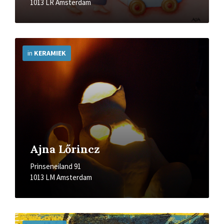
1013 LR Amsterdam
More
Info
in
KERAMIEK
Ajna Lőrincz
Prinseneiland 91
1013 LM Amsterdam
More