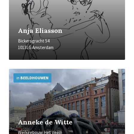
Anja Eliasson
Bickersgracht 54
1013LG Amsterdam
More
Info
in
BEELDHOUWEN
Anneke de Witte
Werkgebouw Het Veem