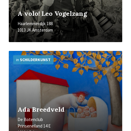
A volo! Leo Vogelzang
Haarlemmerdijk 188
1013 JK Amsterdam
More
Info
in
SCHILDERKUNST
Ada Breedveld
De Botenclub
Prinseneiland 14 E