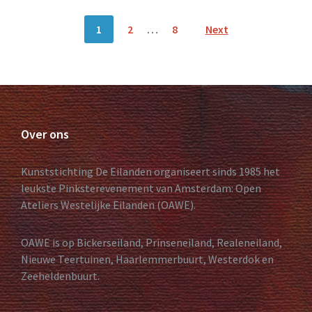
Posts
1
2
…
8
Next
navigation
Over ons
Kunststichting De Eilanden organiseert sinds 1985 het
leukste Pinksterevenement van Amsterdam: Open
Ateliers Westelijke Eilanden (OAWE).
OAWE is op Bickerseiland, Prinseneiland, Realeneiland,
Nieuwe Teertuinen, Haarlemmerbuurt, Westerdok en
Zeeheldenbuurt.