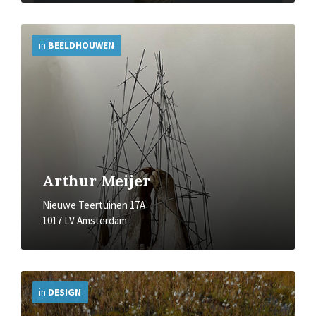
More
Info
in
BEELDHOUWEN
Arthur Meijer
Nieuwe Teertuinen 17A
1017 LV Amsterdam
More
Info
in
DESIGN