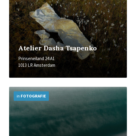
Atelier Dasha Tsapenko
Prinseneiland 24 A1
1013 LR Amsterdam
More
Info
in
FOTOGRAFIE