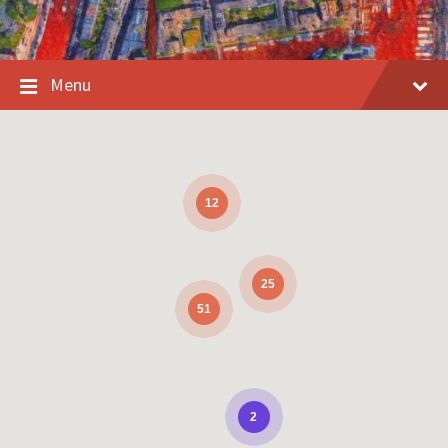
Menu
12
25
51
2