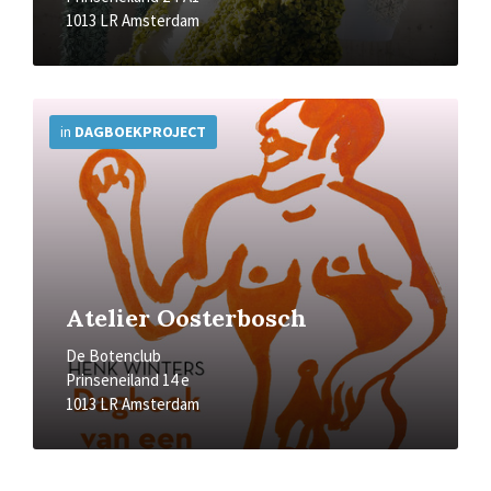
1013 LR Amsterdam
More
Info
in
DAGBOEKPROJECT
Atelier Oosterbosch
De Botenclub
Prinseneiland 14 e
1013 LR Amsterdam