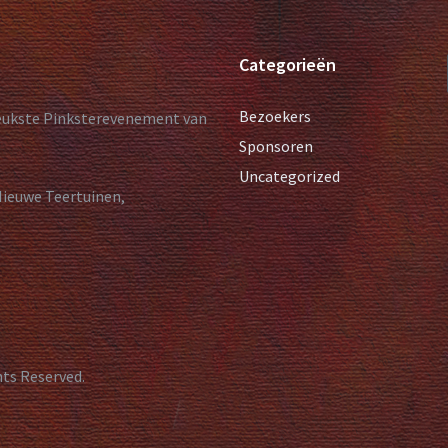
Categorieën
Bezoekers
leukste Pinksterevenement van
Sponsoren
Uncategorized
Nieuwe Teertuinen,
hts Reserved.