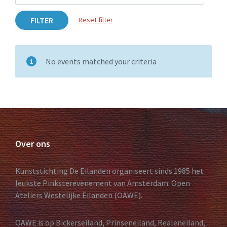
FILTER
Reset filter
No events matched your criteria
Over ons
Kunststichting De Eilanden organiseert sinds 1985 het
leukste Pinksterevenement van Amsterdam: Open
Ateliers Westelijke Eilanden (OAWE).
OAWE is op Bickerseiland, Prinseneiland, Realeneiland,