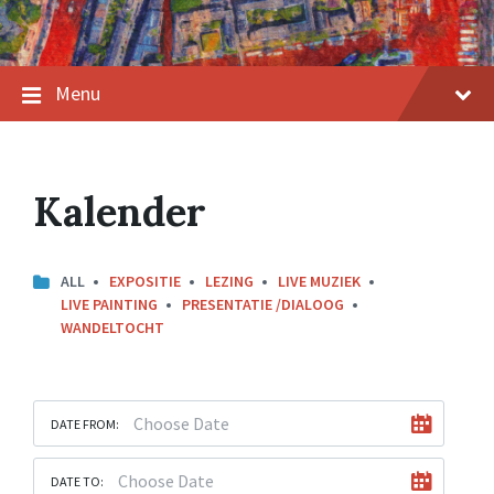
Menu
Kalender
CATEGORIES:
ALL
EXPOSITIE
LEZING
LIVE MUZIEK
LIVE PAINTING
PRESENTATIE /DIALOOG
WANDELTOCHT
DATE FROM:
DATE TO: