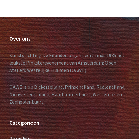
Over ons
Kunststichting De Eilanden organiseert sinds 1985 het
leukste Pinksterevenement van Amsterdam: Open
Ateliers Westelijke Eilanden (OAWE).
OAWE is op Bickerseiland, Prinseneiland, Realeneiland,
Nieuwe Teertuinen, Haarlemmerbuurt, Westerdok en
Zeeheldenbuurt.
Categorieën
Bezoekers