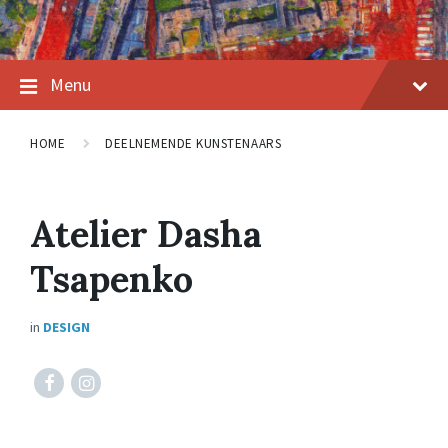
Menu
HOME
DEELNEMENDE KUNSTENAARS
Atelier Dasha
Tsapenko
in
DESIGN
www.facebook.com/dasha.tsapenko?
www.instagram.com/atelier__dashatsapenko/