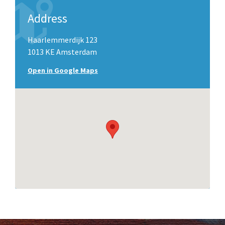
Address
Haarlemmerdijk 123
1013 KE Amsterdam
Open in Google Maps